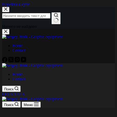
Перейти к сути
Ничего не найдено
Home
Contact
Home
Contact
Поиск
LET'S TALK
Поиск
Меню