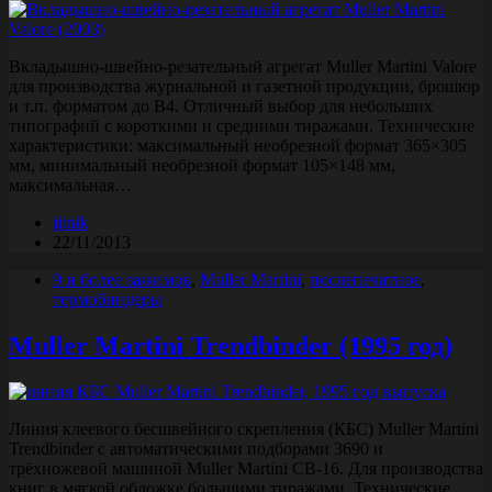
Вкладышно-швейно-резательный агрегат Muller Martini Valore
для производства журнальной и газетной продукции, брошюр
и т.п. форматом до B4. Отличный выбор для небольших
типографий с короткими и средними тиражами. Технические
характеристики: максимальный необрезной формат 365×305
мм, минимальный необрезной формат 105×148 мм,
максимальная…
jitnik
22/11/2013
9 и более зажимов
,
Muller Martini
,
послепечатное
,
термобиндеры
Muller Martini Trendbinder (1995 год)
Линия клеевого бесшвейного скрепления (КБС) Muller Martini
Trendbinder с автоматическими подборами 3690 и
трёхножевой машиной Muller Martini CB-16. Для производства
книг в мягкой обложке большими тиражами. Технические