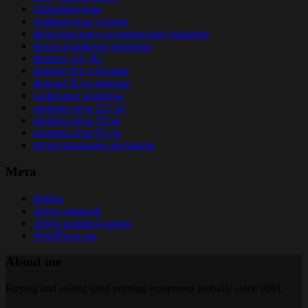
термобиндеры
трафаретные станки
фальцевально-склеивающие машины
флексографские машины
формат A2, B2
формат B1 и больше
формат B3 и меньше
цифровые машины
ширина реза 115 см
ширина реза 76 см
ширина реза 92 см
штанцевальные автоматы
Мета
Войти
Лента записей
Лента комментариев
WordPress.org
About me
Buying and selling used printing equipment globally since 2001.