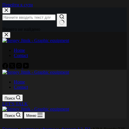
Перейти к сути
Ничего не найдено
Home
Contact
Home
Contact
Поиск
LET'S TALK
Поиск
Меню