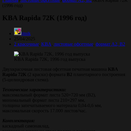
Главная
листовые офсетные
формат A2, B2
KBA Rapida 72K
(1996 год)
KBA Rapida 72K (1996 год)
jitnik
25/04/2025
2 красочные
,
KBA
,
листовые офсетные
,
формат A2, B2
KBA Rapida 72K, 1996 год выпуска
Двухкрасочная листовая офсетная печатная машина
KBA
Rapida 72K
(2 краски) формата
B2
планетарного построения
(5-цилиндровая схема).
Технические характеристики:
максимальный формат листа 520×720 мм (B2),
минимальный формат листа 210×297 мм,
толщина запечатываемого материала 0,04-0,6 мм,
максимальная скорость 17.000 листов/час.
Комплектация:
каскадный самонаклад,