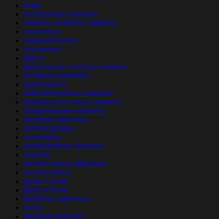
вшра
высекальные машины
газетные печатные машины
гильотины
горизонтальные
допечатное
другое
журнальные печатные машины
Истории компаний
картонажное
книговставочные машины
крышкоделательные машины
лакировальные машины
листовые офсетные
листоподборки
литература
ниткошвейные машины
новости
послепечатная обработка
послепечатное
рубка 578 мм
рубка 630 мм
рулонные офсетные
склад
твердый переплет