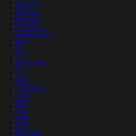
2 красочные
4 зажима
4 красочные
5 красочные
6 красочные
8-12 красочные
9 и более зажимов
Arsoma
Beil
Bobst
CTP
Elmag-Superfici
ESC
Fuji
Gallus
Heidelberg
Hewlett Packard
Hoerauf
Horizon
KBA
Kodak
Kolbus
Komori
Konica
MAN Roland