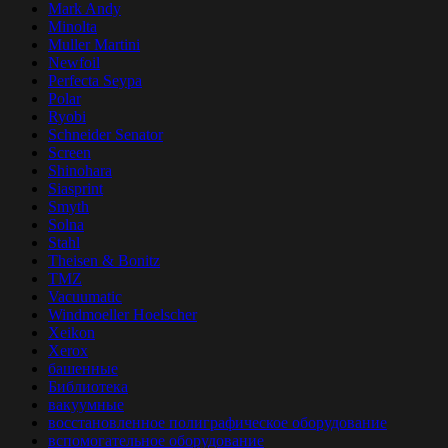
Mark Andy
Minolta
Muller Martini
Newfoil
Perfecta Seypa
Polar
Ryobi
Schneider Senator
Screen
Shinohara
Siasprint
Smyth
Solna
Stahl
Theisen & Bonitz
TMZ
Vacuumatic
Windmoeller Hoelscher
Xeikon
Xerox
башенные
Библиотека
вакуумные
восстановленное полиграфическое оборудование
вспомогательное оборудование