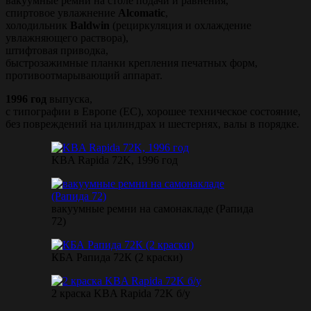
вакуумные ремни на столе подачи и равнения,
спиртовое увлажнение
Alcomatic
,
холодильник
Baldwin
(рециркуляция и охлаждение
увлажняющего раствора),
штифтовая приводка,
быстрозажимные планки крепления печатных форм,
противоотмарывающий аппарат.
1996 год
выпуска,
с типографии в Европе (ЕС), хорошее техническое состояние,
без повреждений на цилиндрах и шестернях, валы в порядке.
KBA Rapida 72K, 1996 год
вакуумные ремни на самонакладе (Рапида
72)
КБА Рапида 72К (2 краски)
2 краска KBA Rapida 72K б/у