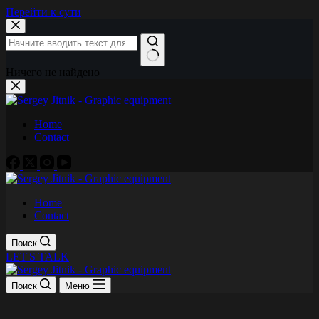
Перейти к сути
Ничего не найдено
Home
Contact
Home
Contact
Поиск
LET'S TALK
Поиск
Меню