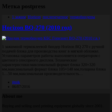
Метка
postpress
1 зажим
,
Horizon
,
послепечатное
,
термобиндеры
Horizon BQ-270 (2010 год)
1 зажимной термоклеевой биндер Horizon BQ 270 с ручной
подачей блока для производства книг в мягкой обложке.
Установка параметров работы выполняется оператором с
цветного сенсорного дисплея. Технические
характеристики:максимальный формат блока 320×320
мм,максимальный формат блока 105×148 мм,толщина блока
1…50 мм,максимальная производительность…
jitnik
06/07/2016
About me
Buying and selling used printing equipment globally since 2001.