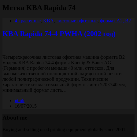
Метка
KBA Rapida 74
4 красочные
,
KBA
,
листовые офсетные
,
формат A2, B2
KBA Rapida 74-4 PWHA (2002 год)
Четырехкрасочная листовая офсетная машина формата B2
модель KBA Rapida 74-4 фирмы Koenig & Bauer AG
(Германия) с пробегом меньше 40 млн. оттисков. Для
высококачественной полноцветной акцидентной печати
любой полиграфической продукции. Технические
характеристики: максимальный формат листа 520×740 мм,
минимальный формат листа…
jitnik
16/07/2015
About me
Buying and selling used printing equipment globally since 2001.