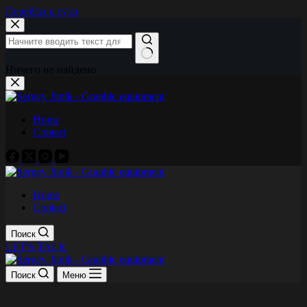
Перейти к сути
Ничего не найдено
Home
Contact
Home
Contact
Поиск
LET'S TALK
Поиск
Меню