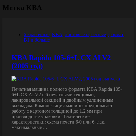
Метка
KBA
6 красочные
,
KBA
,
листовые офсетные
,
формат
B1 и больше
KBA Rapida 105-6+L CX ALV2
(2005 год)
Печатная машина полного формата KBA Rapida 105-
6+L CX ALV2 с 6 печатными секциями,
лакировальной секцией и двойным удлинённым
выкладом. Комплектация машины предполагает
работу с картоном толщиной до 1,2 мм при
производстве упаковки. Технические
характеристики: схема печати 6/0 или 6+лак,
максимальный…