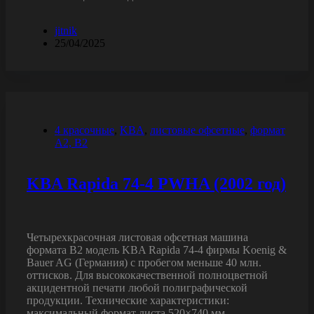
jitnik
25/04/2025
4 красочные
,
KBA
,
листовые офсетные
,
формат
A2, B2
KBA Rapida 74-4 PWHA (2002 год)
Четырехкрасочная листовая офсетная машина
формата B2 модель KBA Rapida 74-4 фирмы Koenig &
Bauer AG (Германия) с пробегом меньше 40 млн.
оттисков. Для высококачественной полноцветной
акцидентной печати любой полиграфической
продукции. Технические характеристики:
максимальный формат листа 520×740 мм,