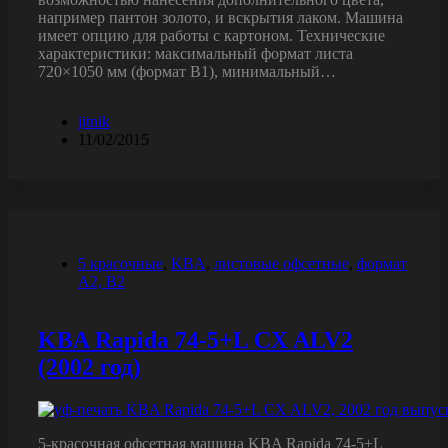
например пантон золото, и вскрытия лаком. Машина
имеет опцию для работы с картоном. Технические
характеристики: максимальный формат листа
720×1050 мм (формат B1), минимальный…
jitnik
11/02/2015
5 красочные
,
KBA
,
листовые офсетные
,
формат
A2, B2
KBA Rapida 74-5+L CX ALV2
(2002 год)
5-красочная офсетная машина KBA Rapida 74-5+L