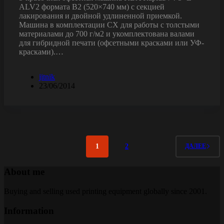
ALV2 формата В2 (520×740 мм) с секцией
лакирования и двойной удлиненной приемкой.
Машина в комплектации CX для работы с толстыми
материалами до 700 г/м2 и укомплектована валами
для гибридной печати (офсетными красками или УФ-
красками).…
jitnik
23/06/2014
1
2
ДАЛЕЕ
About me
Buying and selling used printing equipment globally since 2001.
Information