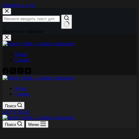
Перейти к сути
Ничего не найдено
Home
Contact
Home
Contact
Поиск
LET'S TALK
Поиск
Меню