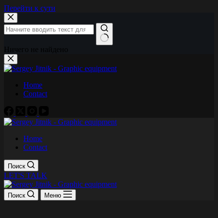
Перейти к сути
Ничего не найдено
Home
Contact
Home
Contact
Поиск
LET'S TALK
Поиск
Меню