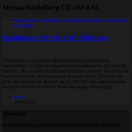
Метка
Heidelberg CD 102-4 SE
4 красочные
,
Heidelberg
,
листовые офсетные
,
формат B1
и больше
Heidelberg CD 102-4 SE (2006 год)
Листовая 4-х красочная офсетная машина Heidelberg
Speedmaster CD 102-4 в бюджетной модификации SE (Special
Edition) , без устройства автоматических смывок. Технические
характеристики: максимальный формат листа 720×1020 мм
(В1), минимальный формат листа 280×420 мм, максимальная
скорость печати 15.000 отт Комплектация: самонаклад…
jitnik
20/06/2013
About me
Buying and selling used printing equipment globally since 2001.