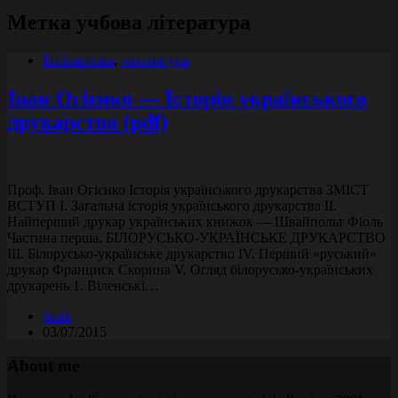
Метка
учбова література
Библиотека
,
литература
Іван Огієнко — Історія українського
друкарства (pdf)
Проф. Іван Огієнко Історія українського друкарства ЗМІСТ
ВСТУП І. Загальна історія українського друкарства II.
Найперший друкар українських книжок — Швайпольт Фіоль
Частина перша. БІЛОРУСЬКО-УКРАЇНСЬКЕ ДРУКАРСТВО
III. Білорусько-українське друкарство IV. Перший «руський»
друкар Франциск Скорина V. Огляд білорусько-українських
друкарень 1. Віленські…
jitnik
03/07/2015
About me