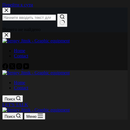
Перейти к сути
Ничего не найдено
Home
Contact
Home
Contact
Поиск
LET'S TALK
Поиск
Меню