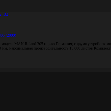
2, B2
 модель MAN Roland 305 (пр-во Германия) с двумя устройствам
 мм, максимальная производительность 15.000 листов Комплект