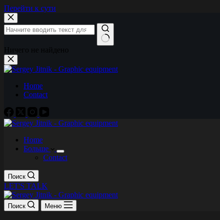
Перейти к сути
Ничего не найдено
Home
Contact
Home
Больше
Contact
Поиск
LET'S TALK
Поиск
Меню