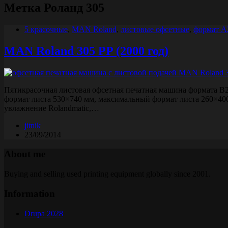
Метка
Роланд 305
5 красочные
,
MAN Roland
,
листовые офсетные
,
формат A
MAN Roland 305 PP (2000 год)
Пятикрасочная листовая офсетная печатная машина формата B2
формат листа 530×740 мм, максимальный формат листа 260×400
увлажнение Rolandmatic,…
jitnik
23/09/2014
About me
Buying and selling used printing equipment globally since 2001.
Information
Drupa 2028