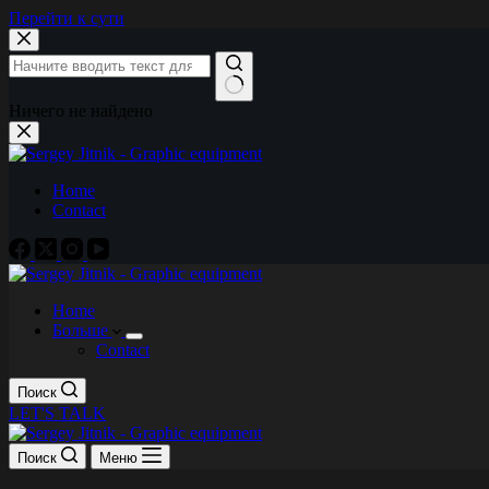
Перейти к сути
Ничего не найдено
Home
Contact
Home
Больше
Contact
Поиск
LET'S TALK
Поиск
Меню