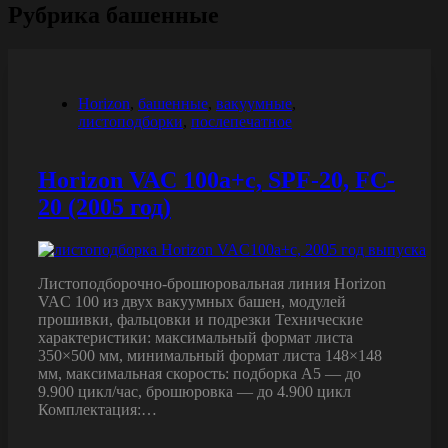
Рубрика
башенные
Horizon
,
башенные
,
вакуумные
,
листоподборки
,
послепечатное
Horizon VAC 100a+c, SPF-20, FC-
20 (2005 год)
Листоподборочно-брошюровальная линия Horizon
VAC 100 из двух вакуумных башен, модулей
прошивки, фальцовки и подрезки Технические
характеристики: максимальный формат листа
350×500 мм, минимальный формат листа 148×148
мм, максимальная скорость: подборка А5 — до
9.900 цикл/час, брошюровка — до 4.900 цикл
Комплектация:…